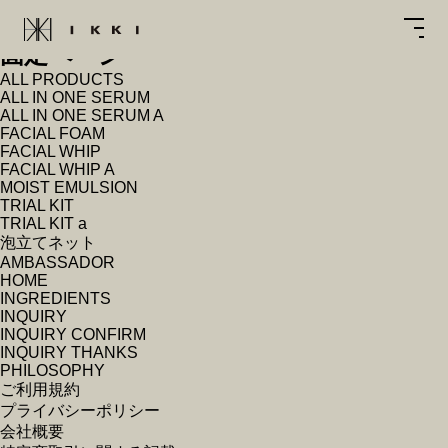
検
索:
固定ページ
ALL PRODUCTS
ALL IN ONE SERUM
ALL IN ONE SERUM A
FACIAL FOAM
FACIAL WHIP
FACIAL WHIP A
MOIST EMULSION
TRIAL KIT
TRIAL KIT a
泡立てネット
AMBASSADOR
HOME
INGREDIENTS
INQUIRY
INQUIRY CONFIRM
INQUIRY THANKS
PHILOSOPHY
ご利用規約
プライバシーポリシー
会社概要