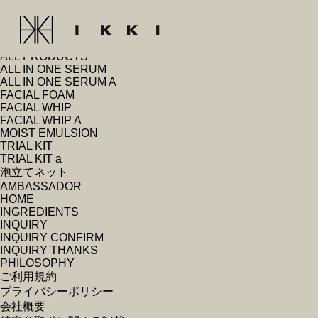
検
索:
固定ページ
ALL PRODUCTS
ALL IN ONE SERUM
ALL IN ONE SERUM A
FACIAL FOAM
FACIAL WHIP
FACIAL WHIP A
MOIST EMULSION
TRIAL KIT
TRIAL KIT a
泡立てネット
AMBASSADOR
HOME
INGREDIENTS
INQUIRY
INQUIRY CONFIRM
INQUIRY THANKS
PHILOSOPHY
ご利用規約
プライバシーポリシー
会社概要